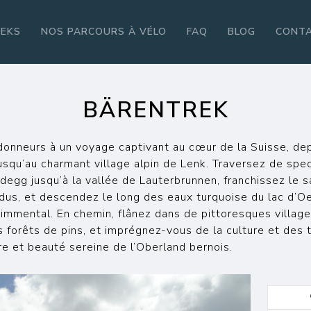
REKS
NOS PARCOURS À VÉLO
FAQ
BLOG
CONT
BÄRENTREK
ndonneurs à un voyage captivant au cœur de la Suisse, dep
squ’au charmant village alpin de Lenk. Traversez de spec
degg jusqu’à la vallée de Lauterbrunnen, franchissez le
dus, et descendez le long des eaux turquoise du lac d’O
 Simmental. En chemin, flânez dans de pittoresques villag
 forêts de pins, et imprégnez-vous de la culture et des t
e et beauté sereine de l’Oberland bernois.