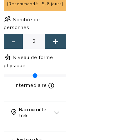
(
Recommandé : 5-8 jours
)
Nombre de
personnes
-
+
Niveau de forme
physique
Intermédiaire
Raccourcir le
trek
Exclure des