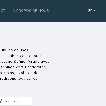
ACT
À PROPOS DE NOUS
FR
uis les collines
taculaires cols depuis
 sauvage Sefinenfurgge avec
eschinen vers Kandersteg
es alpins, explorez des
raditions locales, où
5-8
days