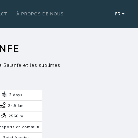
ACT
À PROPOS DE NOUS
FR
NFE
e Salanfe et les sublimes
2
days
24.5 km
2566
m
nsports en commun
Point à point