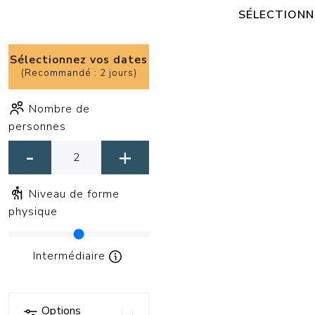
SÉLECTIONN
Sélectionnez vos dates
(
Recommandé : 2 jours
)
Nombre de
personnes
-
+
Niveau de forme
physique
Intermédiaire
Options