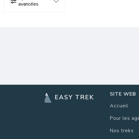
avancées
SITE WEB
EASY TREK
Accueil
Pour les ag
Nos treks