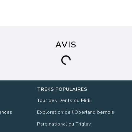
AVIS
TREKS POPULAIRES
Tour des Dents du Midi
ences
Exploration de l’Oberland bernois
Parc national du Triglav