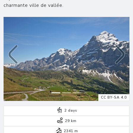
charmante ville de vallée.
Previous
Next
CC BY-SA 4.0
2
days
29 km
2341
m