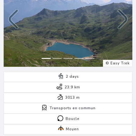
Previous
Next
© Easy Trek
2
days
23.9 km
3013
m
Transports en commun
Boucle
Moyen