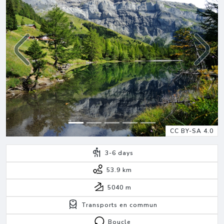
Previous
Next
CC BY-SA 4.0
3-6
days
53.9 km
5040
m
Transports en commun
Boucle